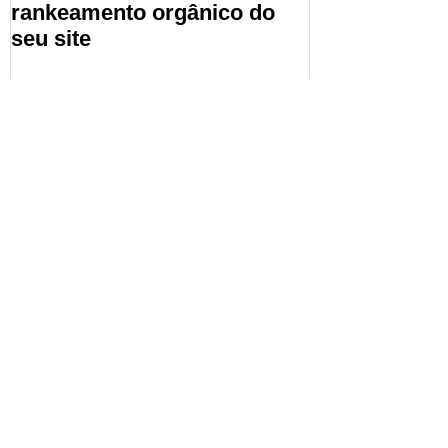
rankeamento orgânico do
seu site
Recent Posts
5 dicas para aumentar o ticket
médio da sua loja virtual
SEO: acessos diretos são
importantes para aparecer no
Google?