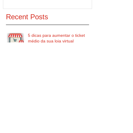
Recent Posts
5 dicas para aumentar o ticket
médio da sua loja virtual
SEO: acessos diretos são
importantes para aparecer no
Google?
O que é inbound marketing e
porquê devo usá-lo na minha
empresa?