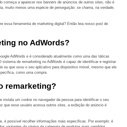
do começa a aparecer nos banners de anúncios de outros sites, não é 
ia, muito menos uma espécie de perseguição: se chama, na verdade, 
e essa ferramenta de marketing digital? Então leia nosso post de 
eting no AdWords? 
Google AdWords e é considerado atualmente como uma das táticas 
 O sistema de remarketing no AdWords é capaz de identificar e registrar 
ite ou que usou o seu aplicativo para dispositivo móvel, mesmo que ele 
specífica, como uma compra. 
o remarketing? 
le instala um cookie no navegador da pessoa para identificar o seu 
ez que esse usuário acessa outros sites, a exibição do anúncio é 
, é possível recolher informações mais específicas. Por exemplo: é 
 dos visitantes da página da categoria de produtos mais vendidos. 