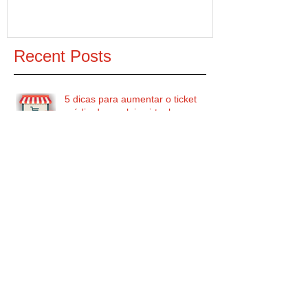
Recent Posts
5 dicas para aumentar o ticket
médio da sua loja virtual
SEO: acessos diretos são
importantes para aparecer no
Google?
O que é inbound marketing e
porquê devo usá-lo na minha